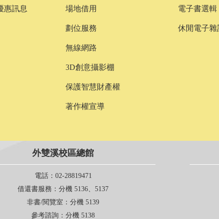
優惠訊息
場地借用
電子書選輯
劃位服務
休閒電子雜
無線網路
3D創意攝影棚
保護智慧財產權
著作權宣導
外雙溪校區總館
電話
：02-28819471
借還書服務
：分機 5136、5137
非書/閱覽室
：分機 5139
參考諮詢
：分機 5138