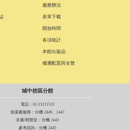
服務辦法
誌
表單下載
開放時間
各項統計
本館出版品
樓層配置與全覽
城中校區分館
電話
：02-23111531
借還書服務
：分機 2449、2447
非書/閱覽室
：分機 2443
參考諮詢
：分機 2445