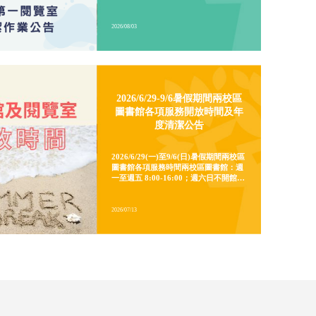
行政院人事行政總處公告北北基 7/10
(五) 停班停課，原訂於當日進行的「城
區第一閱覽室」清潔作業也因此順延辦
理！請大家多加留意以下資訊，以免白
跑一趟!! 延期資訊新訂清潔日期： 8月
2026/08/03
14日 (五) 清潔期間影響範圍城中第一閱
覽室： 清潔作業期間全面「暫停開放」
B1置物櫃： 因配合地板打蠟作業，為
維護大家的安全，當日同步「暫停開
2026/6/29-9/6暑假期間兩校區
放」 聯絡資訊若有關於 B1 置物櫃的相
圖書館各項服務開放時間及年
關問題，請撥打校內分機 2422 詢問。
度清潔公告
造成不便，敬請見諒！
2026/6/29(一)至9/6(日)暑假期間兩校區
圖書館各項服務時間兩校區圖書館：週
一至週五 8:00-16:00；週六日不開館兩
校區非書資料室：週一至週四 8:00-
16:00；週五、週六日不開放外雙溪第
二閱覽室：不開放(依據東吳大學空間規
2026/07/13
畫委員會 114 學年度第 1 學期會議決
議，自114學年度暑假起，第二閱覽室
由巨量資料管理學院管理運用。如有閱
覽席位需求，請多加利用第一閱覽室及
圖書館。)外雙溪第一閱覽室：週一至週
日&nbsp;8:00-22:00城區第一閱覽室：