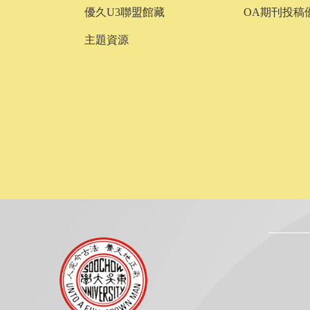
優久U3聯盟館藏
OA期刊投稿
主題資源