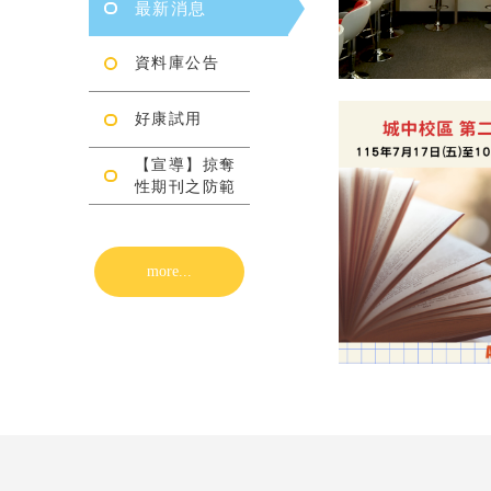
最新消息
資料庫公告
好康試用
【宣導】掠奪
性期刊之防範
more...