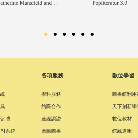
Katherine Mansfield and Germany
Popliteratur 3.0
各項服務
數位學習
統
學科服務
圖書館利用
工具
館際合作
天下創新學
研討會
連線認證
數位教材
文比對系統
薦購圖書
館藏選輯