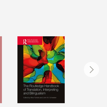
週一至週日 7:30-22:00城區第二閱覽
室：週一至週五 13:00-22:00；週六-日
8:00-19:00📌城區第二閱覽室增設電力
插座工程預計於暑假期間動工，施工期
間第二閱覽室將暫停開放，同時將開放
6604 會議室作為自習使用。實際施工
日期及 6604會議室開放時間，將於招
標完成並確認期程後另行公告。
⭐7/15(三)至7/24(五) 全校連續休假期
間，圖書館閉館，閱覽室照常開放。如
有緊急狀況，請聯繫外雙溪校安值勤專
線：02-2881-7734 /&nbsp; 或撥打分機
5555&nbsp;如有水電問題，請撥打水電
專線：外雙溪 (02)2882-5410 / 城區
(02)2389-0213暑假年度清潔作業時程
7/10(五) 城區第一閱覽室➡️不開放
7/23(四)-7/24(五)&nbsp;城區分館➡️不
開放7/31(五) 城區六大樓6604會議室➡️
不開放8/27(四)-8/28(五) 城區第二閱覽
室➡️不開放🔸基於安全考量，城區第
一、第二閱覽室安全門將整日關閉，不
再開放。欲拿取置物櫃物，敬請配合提
前一日取用。置物櫃相關問題請洽：總
務處 分機24228/6(四)-8/7(五)、
8/10(一) 外雙溪總館➡️正常開放(將分區
暫停使用)8/11(二) 外雙溪第一閱覽室➡️
不開放