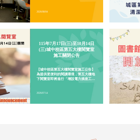
路升級計畫，進行實體線路切換作業，
作業期間可能發生網路中斷情形，造成
圖書館相關網路服務暫時無法使用。影
響範圍：8/9 (日) 13:00 ～ 17:001. 圖書
館網頁、借還書服務及紀錄查詢、電子
2026/08/04
資源、校外連線等網路服務。2. 兩校區
預約取書櫃。造成不便 敬請見諒外雙溪
校區總館 02-28819471 分機5132(借還
書)城 中校區分館 02-23111531 分機
115年7月17日(三)至10月14日
2447(借還書)
(三)城中校區第五大樓閱覽室
施工關閉公告
【城中校區第五大樓閱覽室施工公告】
為提供更便利的閱讀環境，第五大樓地
下閱覽室即將進行「增設電力插座工
程」。施工期間，城區第二閱覽室將暫
停開放，造成不便，敬請見諒。有自習
需求的同學，請留意以下的空間開放資
2026/07/14
訊：&nbsp;施工與管制期間115年7月
17日(五) ～ 10月14日(三)&nbsp;各區
開放情形城區第二閱覽室：暫停開放城
區第二閱覽室置物櫃：正常開放城區第
一閱覽室：正常開放&nbsp;替代自習空
間為兼顧同學的自習需求，施工期間開