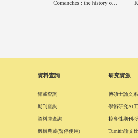
Comanches : the history of a people
韓檢中高級TOPIK II考題全戰略 : 官方考題解析+題型實戰演練+擬真模擬試題,一本搞定!
資料查詢
研究資源
館藏查詢
博碩士論文系
期刊查詢
學術研究AI
資料庫查詢
掠奪性期刊/
機構典藏(暫停使用)
Turnitin論