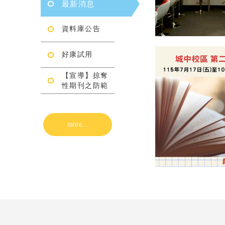
最新消息
資料庫公告
好康試用
【宣導】掠奪
性期刊之防範
more...