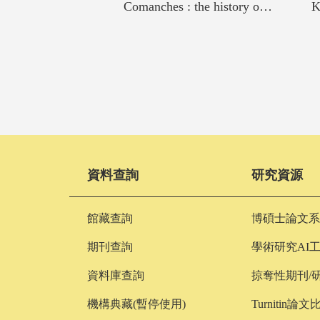
Comanches : the history of a people
韓檢中高級TOPIK II考題全戰略 : 官方考題解析+題型實戰演練+擬真模擬試題,一本搞定!
資料查詢
研究資源
館藏查詢
博碩士論文系
期刊查詢
學術研究AI
資料庫查詢
掠奪性期刊/
機構典藏(暫停使用)
Turnitin論