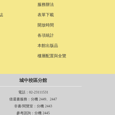
服務辦法
誌
表單下載
開放時間
各項統計
本館出版品
樓層配置與全覽
城中校區分館
電話
：02-23111531
借還書服務
：分機 2449、2447
非書/閱覽室
：分機 2443
參考諮詢
：分機 2445