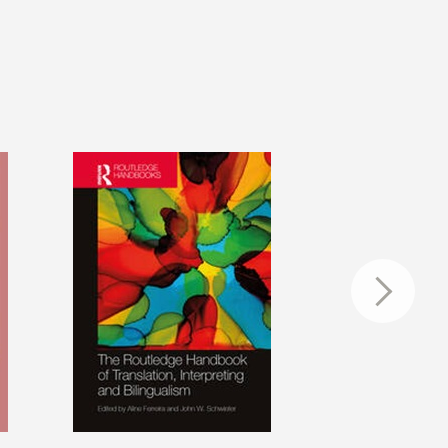
週一至週日 7:30-22:00城區第二閱覽
室：週一至週五 13:00-22:00；週六-日
8:00-19:00📌城區第二閱覽室增設電力
插座工程預計於暑假期間動工，施工期
間第二閱覽室將暫停開放，同時將開放
6604 會議室作為自習使用。實際施工
日期及 6604會議室開放時間，將於招
標完成並確認期程後另行公告。
⭐7/15(三)至7/24(五) 全校連續休假期
間，圖書館閉館，閱覽室照常開放。如
有緊急狀況，請聯繫外雙溪校安值勤專
線：02-2881-7734 /&nbsp; 或撥打分機
5555&nbsp;如有水電問題，請撥打水電
專線：外雙溪 (02)2882-5410 / 城區
(02)2389-0213暑假年度清潔作業時程
7/10(五) 城區第一閱覽室➡️不開放
7/23(四)-7/24(五)&nbsp;城區分館➡️不
開放7/31(五) 城區六大樓6604會議室➡️
不開放8/27(四)-8/28(五) 城區第二閱覽
室➡️不開放🔸基於安全考量，城區第
一、第二閱覽室安全門將整日關閉，不
再開放。欲拿取置物櫃物，敬請配合提
前一日取用。置物櫃相關問題請洽：總
務處 分機24228/6(四)-8/7(五)、
8/10(一) 外雙溪總館➡️正常開放(將分區
暫停使用)8/11(二) 外雙溪第一閱覽室➡️
不開放