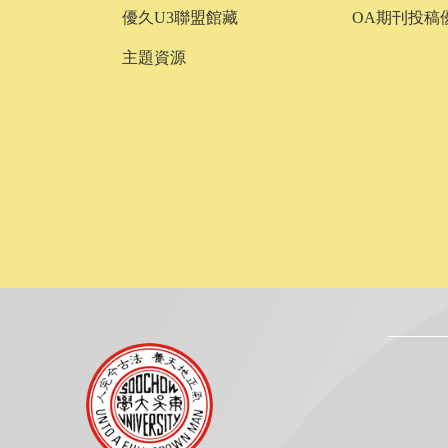
優久U3聯盟館藏
OA期刊投稿
主題資源