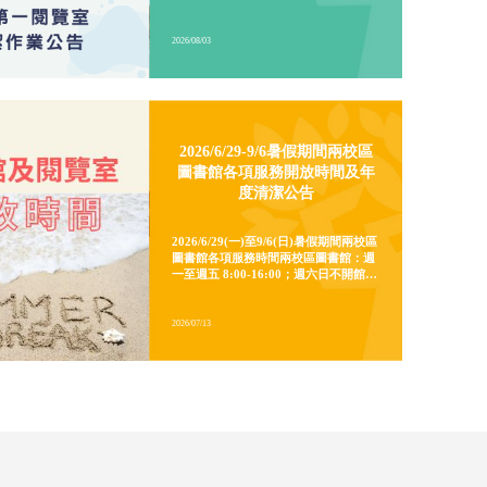
行政院人事行政總處公告北北基 7/10
(五) 停班停課，原訂於當日進行的「城
區第一閱覽室」清潔作業也因此順延辦
理！請大家多加留意以下資訊，以免白
跑一趟!! 延期資訊新訂清潔日期： 8月
2026/08/03
14日 (五) 清潔期間影響範圍城中第一閱
覽室： 清潔作業期間全面「暫停開放」
B1置物櫃： 因配合地板打蠟作業，為
維護大家的安全，當日同步「暫停開
2026/6/29-9/6暑假期間兩校區
放」 聯絡資訊若有關於 B1 置物櫃的相
圖書館各項服務開放時間及年
關問題，請撥打校內分機 2422 詢問。
度清潔公告
造成不便，敬請見諒！
2026/6/29(一)至9/6(日)暑假期間兩校區
圖書館各項服務時間兩校區圖書館：週
一至週五 8:00-16:00；週六日不開館兩
校區非書資料室：週一至週四 8:00-
16:00；週五、週六日不開放外雙溪第
二閱覽室：不開放(依據東吳大學空間規
2026/07/13
畫委員會 114 學年度第 1 學期會議決
議，自114學年度暑假起，第二閱覽室
由巨量資料管理學院管理運用。如有閱
覽席位需求，請多加利用第一閱覽室及
圖書館。)外雙溪第一閱覽室：週一至週
日&nbsp;8:00-22:00城區第一閱覽室：