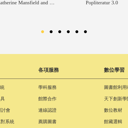
Katherine Mansfield and Germany
Popliteratur 3.0
各項服務
數位學習
統
學科服務
圖書館利用
工具
館際合作
天下創新學
研討會
連線認證
數位教材
文比對系統
薦購圖書
館藏選輯