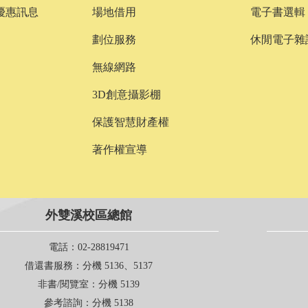
優惠訊息
場地借用
電子書選輯
劃位服務
休閒電子雜
無線網路
3D創意攝影棚
保護智慧財產權
著作權宣導
外雙溪校區總館
電話
：02-28819471
借還書服務
：分機 5136、5137
非書/閱覽室
：分機 5139
參考諮詢
：分機 5138