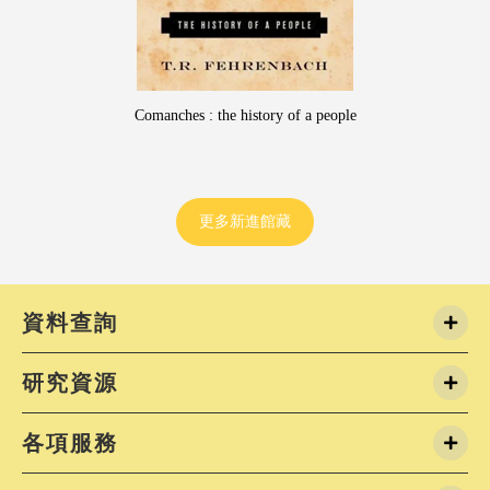
員會 114 學年度第 1 學期會議決議，
度暑假起，第二閱覽室由巨量資料管
理運用。如有閱覽席位需求，請多加
閱覽室及圖書館。)外雙溪第一閱覽室
週日&nbsp;8:00-22:00城區第一閱
Comanches : the history of a people
週日 7:30-22:00城區第二閱覽室：週
13:00-22:00；週六-日 8:00-19:00
覽室增設電力插座工程預計於暑假期
施工期間第二閱覽室將暫停開放，同
更多新進館藏
6604 會議室作為自習使用。實際施工
6604會議室開放時間，將於招標完成
程後另行公告。⭐7/15(三)至7/24(五)
休假期間，圖書館閉館，閱覽室照常
有緊急狀況，請聯繫外雙溪校安值勤專線
資料查詢
2881-7734 /&nbsp; 或撥打分機5555&
有水電問題，請撥打水電專線：外雙
研究資源
(02)2882-5410 / 城區 (02)2389-02
潔作業時程7/10(五) 城區第一閱覽室➡
7/23(四)-7/24(五)&nbsp;城區分館➡️
各項服務
7/31(五) 城區六大樓6604會議室➡️不
8/27(四)-8/28(五) 城區第二閱覽室➡️