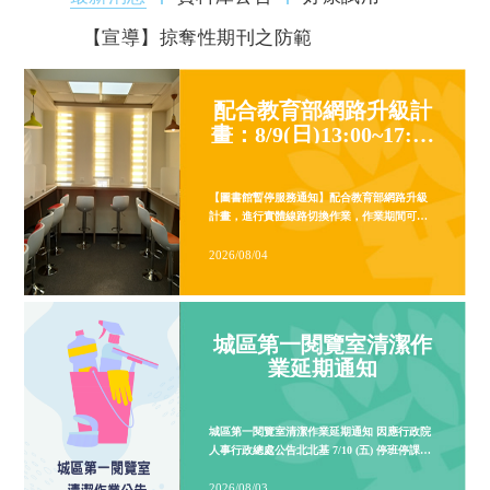
【宣導】掠奪性期刊之防範
配合教育部網路升級計
畫：8/9(日)13:00~17:00
圖書館相關網路服務暫
時無法使用
城區第一閱覽室清潔作
業延期通知