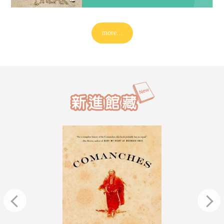
B1 置物櫃的相關問題，請撥打校內分機 24
詢問。造成不便，敬請見諒！
more...
【城中校區第五大樓閱覽室施工公告
更便利的閱讀環境，第五大樓地下閱
進行「增設電力插座工程」。施工期
第二閱覽室將暫停開放，造成不便，
2026/07/14
諒。有自習需求的同學，請留意以下
放資訊：&nbsp;施工與管制期間115年
(五) ～ 10月14日(三)&nbsp;各區開
第二閱覽室：暫停開放城區第二閱覽
櫃：正常開放城區第一閱覽室：正常
&nbsp;替代自習空間為兼顧同學的
施工期間開放第六大樓「6604會議室
用。開放期間：7月17日(五) ～ 10月14
放時間：08:00 ～ 22:00施工期間請
2026/6/29(一)至9/6(日)暑假期間兩
一閱覽室及6604會議室，謝謝大家的
項服務時間兩校區圖書館：週一至週五 8
16:00；週六日不開館兩校區非書資
至週四 8:00-16:00；週五、週六日
2026/07/13
第二閱覽室：不開放(依據東吳大學空