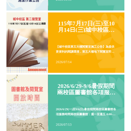
【圖書館暫停服務通知】配合教育部
計畫，進行實體線路切換作業，作業
發生網路中斷情形，造成圖書館相關
暫時無法使用。影響範圍：8/9 (日) 13:
2026/08/04
115年7月17日(三)至10
17:001. 圖書館網頁、借還書服務及
月14日(三)城中校區第
電子資源、校外連線等網路服務。2. 
五大樓閱覽室施工關閉
約取書櫃。造成不便 敬請見諒外雙溪
公告
02-28819471 分機5132(借還書)城
02-23111531 分機2447(借還書)
城區第一閱覽室清潔作業延期通知 因
2026/6/29-9/6暑假期間
人事行政總處公告北北基 7/10 (五) 
原訂於當日進行的「城區第一閱覽室
兩校區圖書館各項服務
業也因此順延辦理！請大家多加留意
2026/08/03
開放時間及年度清潔公
訊，以免白跑一趟!! 延期資訊新訂清潔
告
月14日 (五) 清潔期間影響範圍城中第
室： 清潔作業期間全面「暫停開放」 
櫃： 因配合地板打蠟作業，為維護大
全，當日同步「暫停開放」 聯絡資訊若有關於