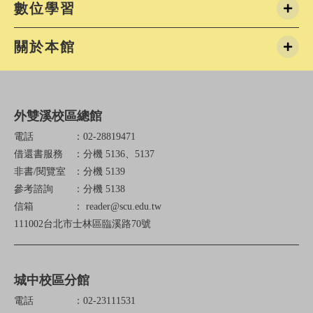
數位學習
於安全考量，城區第一、第二閱覽室
整日關閉，不再開放。欲拿取置物櫃
配合提前一日取用。置物櫃相關問題
關於本館
務處 分機24228/6(四)-8/7(五)、8/10(
總館➡️正常開放(將分區暫停使用)8/11(
溪第一閱覽室➡️不開放
外雙溪校區總館
電話
：02-28819471
借還書服務
：分機 5136、5137
非書/閱覽室
：分機 5139
參考諮詢
：分機 5138
信箱
： reader@scu.edu.tw
111002台北市士林區臨溪路70號
城中校區分館
電話
：02-23111531