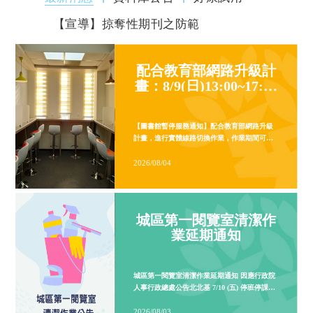
【宣導】掠奪性期刊之防範
配合教育部網路升級計
畫：8/9(日)13:00~17:00
圖書館相關網路服務暫
時無法使用
城區第一閱覽室清潔作
業延期通知