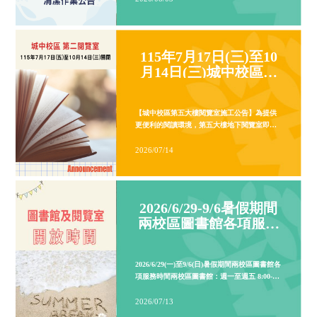
【圖書館暫停服務通知】配合教育部
計畫，進行實體線路切換作業，作業
發生網路中斷情形，造成圖書館相關
暫時無法使用。影響範圍：8/9 (日) 13:
2026/08/04
115年7月17日(三)至10
17:001. 圖書館網頁、借還書服務及
月14日(三)城中校區第
電子資源、校外連線等網路服務。2. 
五大樓閱覽室施工關閉
約取書櫃。造成不便 敬請見諒外雙溪
公告
02-28819471 分機5132(借還書)城
02-23111531 分機2447(借還書)
城區第一閱覽室清潔作業延期通知 因
2026/6/29-9/6暑假期間
人事行政總處公告北北基 7/10 (五) 
原訂於當日進行的「城區第一閱覽室
兩校區圖書館各項服務
業也因此順延辦理！請大家多加留意
2026/08/03
開放時間及年度清潔公
訊，以免白跑一趟!! 延期資訊新訂清潔
告
月14日 (五) 清潔期間影響範圍城中第
室： 清潔作業期間全面「暫停開放」 
櫃： 因配合地板打蠟作業，為維護大
全，當日同步「暫停開放」 聯絡資訊若有關於