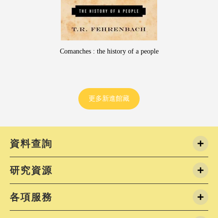
員會 114 學年度第 1 學期會議決議，
度暑假起，第二閱覽室由巨量資料管
理運用。如有閱覽席位需求，請多加
閱覽室及圖書館。)外雙溪第一閱覽室
週日&nbsp;8:00-22:00城區第一閱
Comanches : the history of a people
週日 7:30-22:00城區第二閱覽室：週
13:00-22:00；週六-日 8:00-19:00
覽室增設電力插座工程預計於暑假期
施工期間第二閱覽室將暫停開放，同
更多新進館藏
6604 會議室作為自習使用。實際施工
6604會議室開放時間，將於招標完成
程後另行公告。⭐7/15(三)至7/24(五)
休假期間，圖書館閉館，閱覽室照常
有緊急狀況，請聯繫外雙溪校安值勤專線
資料查詢
2881-7734 /&nbsp; 或撥打分機5555&
有水電問題，請撥打水電專線：外雙
研究資源
(02)2882-5410 / 城區 (02)2389-02
潔作業時程7/10(五) 城區第一閱覽室➡
7/23(四)-7/24(五)&nbsp;城區分館➡️
各項服務
7/31(五) 城區六大樓6604會議室➡️不
8/27(四)-8/28(五) 城區第二閱覽室➡️