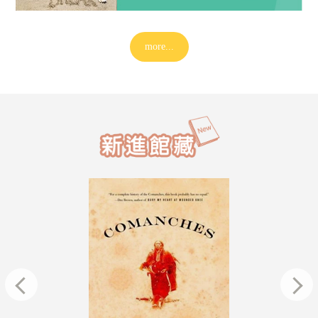
B1 置物櫃的相關問題，請撥打校內分機 24
詢問。造成不便，敬請見諒！
more...
【城中校區第五大樓閱覽室施工公告
更便利的閱讀環境，第五大樓地下閱
進行「增設電力插座工程」。施工期
第二閱覽室將暫停開放，造成不便，
2026/07/14
諒。有自習需求的同學，請留意以下
放資訊：&nbsp;施工與管制期間115年
(五) ～ 10月14日(三)&nbsp;各區開
第二閱覽室：暫停開放城區第二閱覽
櫃：正常開放城區第一閱覽室：正常
&nbsp;替代自習空間為兼顧同學的
施工期間開放第六大樓「6604會議室
用。開放期間：7月17日(五) ～ 10月14
放時間：08:00 ～ 22:00施工期間請
2026/6/29(一)至9/6(日)暑假期間兩
一閱覽室及6604會議室，謝謝大家的
項服務時間兩校區圖書館：週一至週五 8
16:00；週六日不開館兩校區非書資
至週四 8:00-16:00；週五、週六日
2026/07/13
第二閱覽室：不開放(依據東吳大學空