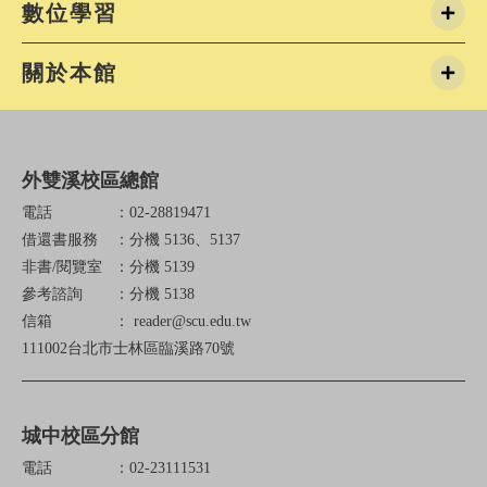
數位學習
於安全考量，城區第一、第二閱覽室
整日關閉，不再開放。欲拿取置物櫃
配合提前一日取用。置物櫃相關問題
關於本館
務處 分機24228/6(四)-8/7(五)、8/10(
總館➡️正常開放(將分區暫停使用)8/11(
溪第一閱覽室➡️不開放
外雙溪校區總館
電話
：02-28819471
借還書服務
：分機 5136、5137
非書/閱覽室
：分機 5139
參考諮詢
：分機 5138
信箱
： reader@scu.edu.tw
111002台北市士林區臨溪路70號
城中校區分館
電話
：02-23111531