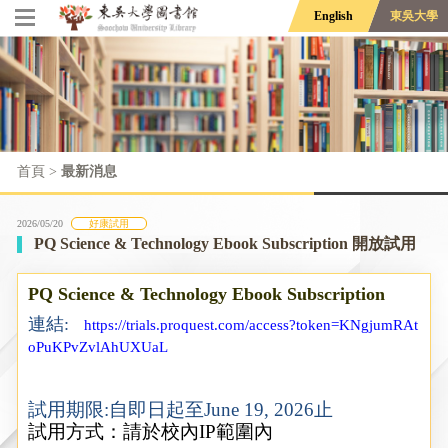
English
東吳大學
首頁
>
最新消息
2026/05/20
好康試用
PQ Science & Technology Ebook Subscription 開放試用
PQ Science & Technology Ebook Subscription
連結
:
https://trials.proquest.com/access?token=KNgjumRAt
oPuKPvZvlAhUXUaL
試用期限
:
自即日起至
June 19, 2026
止
試用方式：請於校內
IP
範圍內