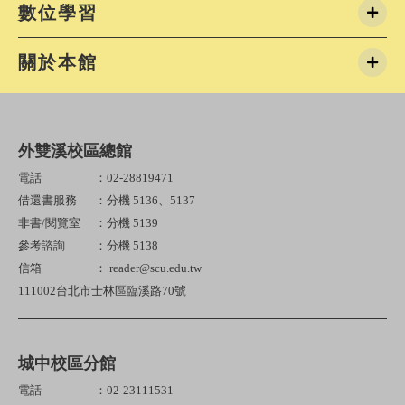
數位學習
關於本館
外雙溪校區總館
電話
：02-28819471
借還書服務
：分機 5136、5137
非書/閱覽室
：分機 5139
參考諮詢
：分機 5138
信箱
： reader@scu.edu.tw
111002台北市士林區臨溪路70號
城中校區分館
電話
：02-23111531