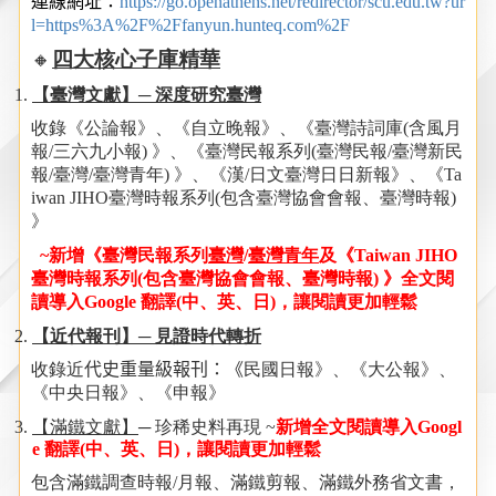
連線網址：
https://go.openathens.net/redirector/scu.edu.tw?ur
l=https%3A%2F%2Ffanyun.hunteq.com%2F
🔸
四大核心子庫精華
【臺灣文獻】─ 深度研究臺灣
收錄《
公論報
》
、
《
自立晚報
》
、
《
臺灣詩詞庫
(
含風月
報
/
三六九小報
)
》
、
《
臺灣民報系列
(
臺灣民報
/
臺灣新民
報
/
臺灣
/
臺灣青年
)
》
、《
漢
/
日文臺灣日日新報
》、《
Ta
iwan JIHO
臺灣時報系列
(
包含臺灣協會會報、臺灣時報
)
》
~
新增《臺灣民報系列
臺灣
/
臺灣青年
及《
Taiwan JIHO
臺灣時報系列
(
包含臺灣協會會報、臺灣時報
)
》
全文閱
讀導入
Google
翻譯
(
中、英、日
)
，讓閱讀更加輕鬆
【近代報刊】─ 見證時代轉折
收錄近
代史重量級報刊：《
民國日報》、《大公報》、
《中央日報》、《申報》
【滿鐵文獻】
─ 珍稀史料再現
~
新增全文閱讀導入
Googl
e
翻譯
(
中、英、日
)
，讓閱讀更加輕鬆
包含滿鐵調查時報
/
月報、滿鐵剪報、滿鐵外務省文書，