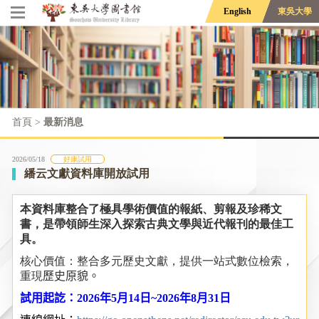
English
東吳大學
首頁
>
最新消息
2026/05/18
好康試用
繙云文獻資料庫開放試用
本資料庫整合了極具學術價值的報紙、剪報及珍稀文
書，是帶領師生深入探索古典文學與近代報刊的最佳工
具。
核心價值：整合多元歷史文獻，提供一站式數位檢索，
重現
歷史原貌。
試用起訖：
2026
年
5
月
14
日
~2026
年
8
月
31
日