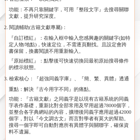
功能：不再只靠關鍵字，可用『整段文字』去搜尋關聯
文獻，提升研究深度。
閱讀輔助
(
古籍文獻專屬
)
：
『自訂標紅』：在輸入框中輸入您感興趣的關鍵字
(
如特
定人物
/
地點
)
，快速定位，不需逐頁翻找。且設定會跨
書保留，換書閱讀不用重新輸入。
『原始標紅』：點擊後可快速切換回最初原始搜尋條件
的標示狀態。
檢索核心：『超強同義字庫』、『簡、繁、異體』透通
重點：解決『古今用字不同』的痛點。
功能：『古籍文獻』之同義字是以現有古籍系統的同義
字表作基礎
，
重新比對全部常用及罕用超過
78000
個字
，
並整合各字典網站的內容
，
擴增後同義字應用超過
42000
個字，對以『今文調古文』而言對學者有莫大的幫助。
搜尋一個字即可自動對應所有異體字與關聯字，確保資
料不遺漏。