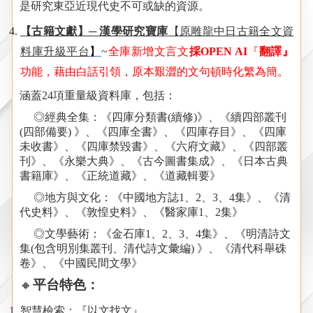
是研究東亞近現代史不可或缺的資源。
【古籍文獻】─ 漢學研究寶庫
【原雕龍中日古籍全文資
料庫升級平台
】
~
全庫新增文言文
採
OPEN AI
『
翻譯』
功能，藉由白話引領，原本艱澀的文句頓時化繁為簡。
涵蓋
24
項重量級資料庫，包括：
◎經典全集：《四庫分類書
(
續修
)
》、《續四部叢刊
(
四部備要
)
》、《四庫全書》、《四庫存目》、《四庫
未收書》、《四庫禁毀書》、《六府文藏》、《四部叢
刊》、《永樂大典》、《古今圖書集成》
、
《日本古典
書籍庫》、《正統道藏》、《道藏輯要》
◎地方與文化：《中國地方誌
1
、
2
、
3
、
4
集》、《清
代史料》、《敦惶史料》、《醫家庫
1
、
2
集》
◎文學藝術：《金石庫
1
、
2
、
3
、
4
集》、《明清詩文
集
(
包含明別集叢刊、清代詩文彙編
)
》、《清代科舉硃
卷》、《中國民間文學》
🔸
平台特色：
智慧檢索：『以文找文』