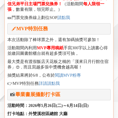
信兄弟平日主場門票兌換券！
（活動期間
每人限領一
張
，數量有限，領完即止。）
🎫
門票兌換券
線上劃位
SOP
請點我
MVP
特別任務
🖋️
本次活動除了棒球票之外，還有加碼抽獎可參加！
活動期間內利用
MVP
專用稿紙
手寫300字以上讀書心得
並繳回圖書館櫃台就有超多獎項可抽，
最大獎是有渡假飯店天花板之稱的「漢來日月行館住宿
券」
而且寫越多張中獎機會越高喔
！
😍
，
抽獎結果將於6/8，公布於
閱讀MVP粉專
👉MVP特別任務
詳請請點我
📸
畢業書展攝影打卡區
活動時間：
2026
年
5
月
26
日
(
二
)
～
6
月
14
日
(
日
)
打卡地點：外雙溪校區總館 大廳