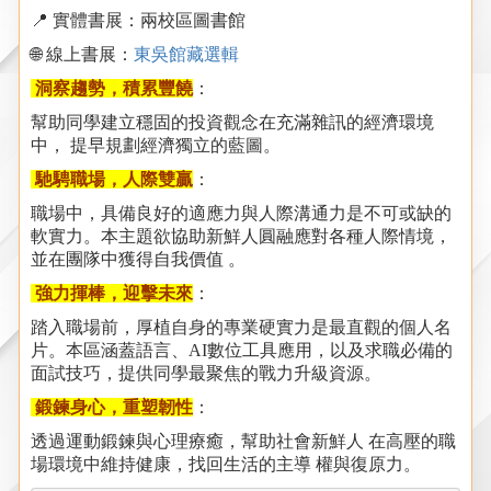
📍 實體書展：兩校區圖書館
🌐 線上書展：
東吳館藏選輯
洞察趨勢，積累豐饒
：
幫助同學建立穩固的投資觀念在充滿雜訊的經濟環境
中， 提早規劃經濟獨立的藍圖。
馳騁職場，人際雙贏
：
職場中，具備良好的適應力與人際溝通力是不可或缺的
軟實力。本主題欲協助新鮮人圓融應對各種人際情境，
並在團隊中獲得自我價值 。
強力揮棒，迎擊未來
：
踏入職場前，厚植自身的專業硬實力是最直觀的個人名
片。本區涵蓋語言、AI數位工具應用，以及求職必備的
面試技巧，提供同學最聚焦的戰力升級資源。
鍛鍊身心，重塑韌性
：
透過運動鍛鍊與心理療癒，幫助社會新鮮人 在高壓的職
場環境中維持健康，找回生活的主導 權與復原力。