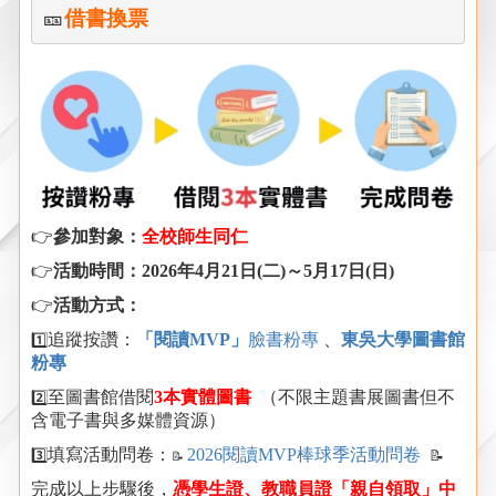
🎫
借書換票
👉
參加對象：
全校師生同仁
👉
活動時間：
2026
年
4
月
21
日
(
二
)
～
5
月
17
日
(
日
)
👉
活動方式：
追蹤按讚：
「閱讀
MVP
」
臉書粉專
、
東吳大學圖書館
1️⃣
粉專
至圖書館借閱
3
本實體圖書
（不限主題書展圖書但不
2️⃣
含電子書與多媒體資源）
填寫活動問卷：
2026閱讀MVP棒球季活動
問卷
3️⃣
📝
📝
完成以上步驟後，
憑學生證、教職員證「親自領取」中