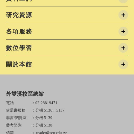
研究資源
各項服務
數位學習
關於本館
外雙溪校區總館
電話
：02-28819471
借還書服務
：分機 5136、5137
非書/閱覽室
：分機 5139
參考諮詢
：分機 5138
信箱
： reader@scu.edu.tw