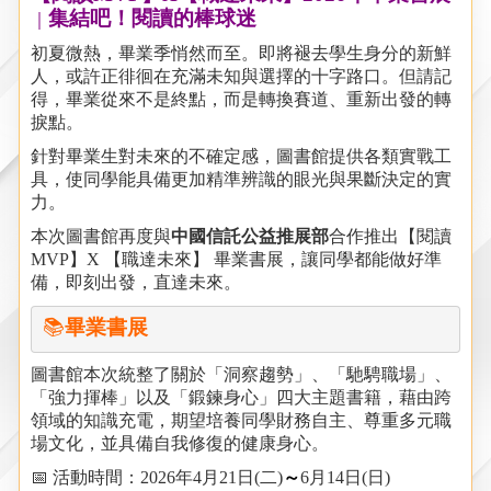
集結吧！閱讀的棒球迷
｜
初夏微熱，畢業季悄然而至。即將褪去學生身分的新鮮
人，或許正徘徊在充滿未知與選擇的十字路口。但請記
得，畢業從來不是終點，而是轉換賽道、重新出發的轉
捩點。
針對畢業生對未來的不確定感，圖書館提供各類實戰工
具，使同學能具備更加精準辨識的眼光與果斷決定的實
力。
本次圖書館再度與
中國信託公益推展部
合作推出【閱讀
MVP
】
X
【職達未來】
畢業書展，讓同學都能做好準
備，即刻出發，直達未來。
📚
畢業書展
圖書館本次統整了關於「洞察趨勢」、「馳騁職場」、
「強力揮棒」以及「鍛鍊身心」
四大
主題書籍，
藉由跨
領域的知識充電，期望培養同學財務自主、尊重多元職
場文化，並具備自我修復的健康身心。
📅 活動時間：2026年4月21日(二)
～
6月14日(日)