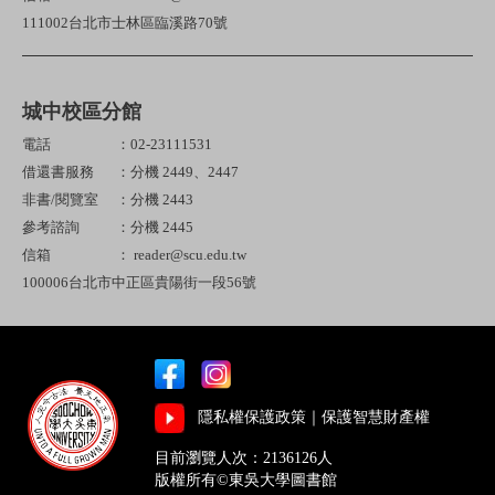
111002台北市士林區臨溪路70號
城中校區分館
電話
：02-23111531
借還書服務
：分機 2449、2447
非書/閱覽室
：分機 2443
參考諮詢
：分機 2445
信箱
： reader@scu.edu.tw
100006台北市中正區貴陽街一段56號
隱私權保護政策
｜
保護智慧財產權
目前瀏覽人次：2136126人
版權所有©東吳大學圖書館