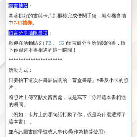
借書抽獎
：
拿著挑好的書與卡片到櫃檯完成借閱手續，就有機會抽
中
7-11禮券
。
留言分享抽限量禮
：
歡迎在活動貼文(
FB
、
IG
)留言處分享所借閱的書，留
下你跟這本書相遇的這一瞬間！
**********************
活動方式：
只要拍下這次在書展借閱的「盲盒書籍」#書及小卡的照
片，
將照片上傳至貼文留言處，或是寫下「你跟這本書相遇
的瞬間」
（例如：卡片上的哪句話打動了你，或是為什麼選擇了
這本書），
並私訊圖書館學號或人事代碼(作為抽獎使用)，