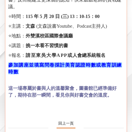
議。
⭐時間：
115
年
5
月
20
日
(
三
) 13：10-15
：
00
⭐主講：
文森
(文森說書Youtube、Podcast主持人)
⭐地點：
外雙溪校區國際會議廳
⭐講題：
挑一本看不習慣的書
⭐報名：
請至東吳大學APP或
人會總系統報名
參加講座並填寫問卷採計美育認證時數或教育訓練
時數
這一場專屬於書與人的溫馨聚會，圖書館已經準備好
了，
期待在那一瞬間，看見你與好書交會的溫度。
回上一頁