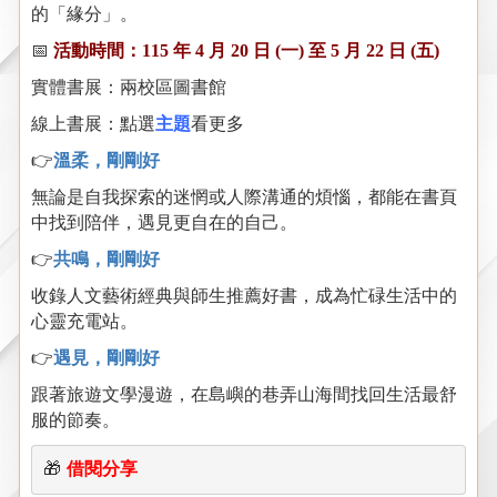
的「緣分」。
📅
活動時間：
115
年
4
月
20
日
(
一
)
至
5
月
22
日
(
五
)
實體書展：兩校區圖書館
線上書展：點選
主題
看更多
👉
溫柔，剛剛好
無論是自我探索的迷惘或人際溝通的煩惱，都能在書頁
中找到陪伴
，遇見更自在的自己
。
👉
共鳴，剛剛好
收錄人文藝術經典與師生推薦好書，成為忙碌生活中的
心靈充電站。
👉
遇見，剛剛好
跟著旅遊文學漫遊，在島嶼的巷弄山海間找回生活最舒
服的節奏。
🎁
借閱分享