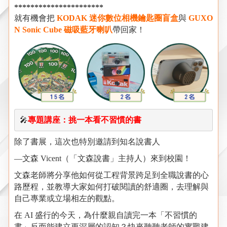
**********************
就有機會把
KODAK
迷你數位相機鑰匙圈盲盒
與
GUXO
N Sonic Cube 磁吸藍牙喇叭
帶回家！
🎤
專題講座：挑一本看不習慣的書
除了書展，這次也特別邀請到知名說書人
—文森
Vicent
（「文森說書」主持人）來到校園！
文森老師將分享他如何從工程背景跨足到全職說書的心
路歷程，並教導大家如何打破閱讀的舒適圈，去理解與
自己專業或立場相左的觀點。
在
AI
盛行的今天，為什麼親自讀完一本「不習慣的
書」反而能建立更深層的認知？快來聽聽老師的實戰建