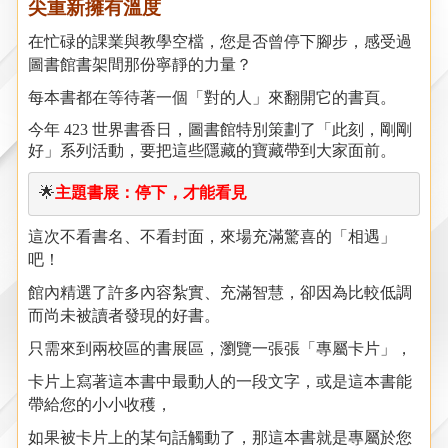
尖重新擁有溫度
在忙碌的課業與教學空檔，您是否曾停下腳步，感受過
圖書館書架間那份寧靜的力量？
每本書都在等待著一個「對的人」來翻開它的書頁。
今年
423
世界書香日，圖書館特別策劃了「此刻，剛剛
好」系列活動，要把這些隱藏的寶藏帶到大家面前。
🌟
主題書展：停下，才能看見
這次不看書名、不看封面，來場充滿驚喜的「相遇」
吧！
館內精選了許多
內容紮實、充滿智慧，卻因為比較低調
而尚未被讀者發現的好書
。
只需來到兩校區的書展區，瀏覽一張張「專屬卡片」，
卡片上寫著這本書中最動人的一段文字，或是這本書能
帶給您的小小收穫，
如果被卡片上的某句話觸動了，那這本書就是專屬於您