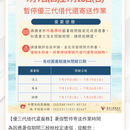
【優三代借代還服務
】
暑假暫停寄送作業時間
為因應暑假期間三校校校定連假，提醒您：