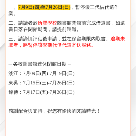
一、
7
月
9
日
(
四
)
至
7
月
26
日
(
日
)
，暫停優三代借代還作
業。
二、請讀者於
所屬學校
圖書館閉館前完成借還書，如還
書日落在閉館期間，請提前歸還。
三、請謹慎評估後申請，並在保留期限內取書。
逾期未
取者，將暫停該學期代借代還寄送服務。
─
各校圖書館連休閉館日期
─
淡江：
7
月
09
日
(
四
)-7
月
19
日
(
日
)
東吳：
7
月
15
日
(
三
)-7
月
26
日
(
日
)
銘傳：
7
月
17
日
(
五
)-7
月
26
日
(
日
)
感謝配合與支持，祝您有愉快的閱讀時光！