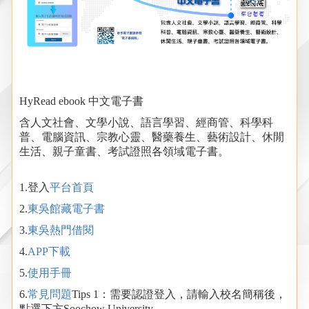
HyRead ebook 中文電子書
含人文社會、文學小說、語言學習、經商管、科學科
普、電腦資訊、宗教心靈、醫藥養生、藝術設計、休閒
生活、親子童書、考試證照各領域電子書。
1.登入
平台首頁
2.
東吳館藏電子書
3.
東吳熱門借閱
4.
APP下載
5.
使用手冊
6.
常見問題
Tips 1：需要認證登入，請輸入校名簡稱後，
點選下方Soochow University。