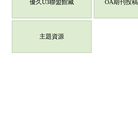
優久U3聯盟館藏
OA期刊投
主題資源