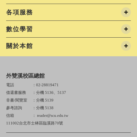
各項服務
數位學習
關於本館
外雙溪校區總館
電話
：02-28819471
借還書服務
：分機 5136、5137
非書/閱覽室
：分機 5139
參考諮詢
：分機 5138
信箱
： reader@scu.edu.tw
111002台北市士林區臨溪路70號