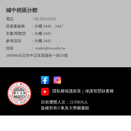
城中校區分館
電話
：02-23111531
借還書服務
：分機 2449、2447
非書/閱覽室
：分機 2443
參考諮詢
：分機 2445
信箱
： reader@scu.edu.tw
100006台北市中正區貴陽街一段56號
隱私權保護政策
｜
保護智慧財產權
目前瀏覽人次：2135816人
版權所有©東吳大學圖書館