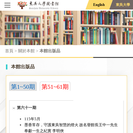
English
東吳大學
首頁
> 關於本館 >
本館出版品
本館出版品
第1~50期
第51~61期
第六十一期
115年5月
墨香常存，守護東吳智慧的燈火 故名譽館長王中一先生
奉獻一生之紀實 李明俠