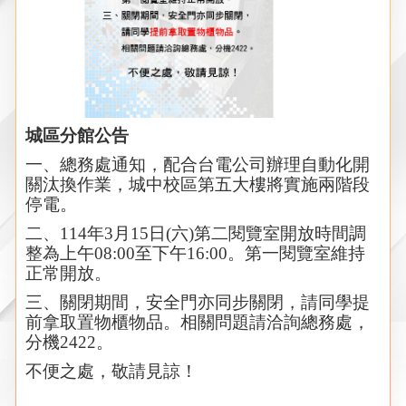
城區分館公告
一、總務處通知，配合台電公司辦理自動化開
關汰換作業，城中校區第五大樓將實施兩階段
停電。
二、114年3月15日(六)第二閱覽室開放時間調
整為上午08:00至下午16:00。第一閱覽室維持
正常開放。
三、關閉期間，安全門亦同步關閉，請同學提
前拿取置物櫃物品。相關問題請洽詢總務處，
分機2422。
不便之處，敬請見諒！