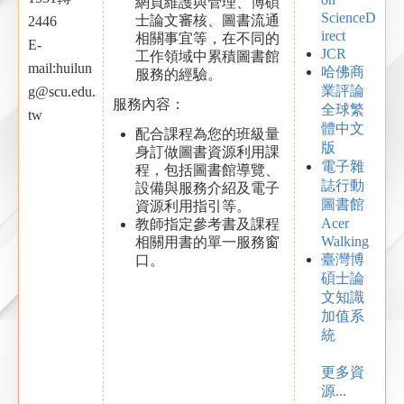
網頁維護與管理、博碩
ScienceD
士論文審核、圖書流通
2446
irect
相關事宜等，在不同的
E-
JCR
工作領域中累積圖書館
mail:huilun
哈佛商
服務的經驗。
業評論
g@scu.edu.
服務內容：
全球繁
tw
體中文
配合課程為您的班級量
版
身訂做圖書資源利用課
電子雜
程，包括圖書館導覽、
誌行動
設備與服務介紹及電子
圖書館
資源利用指引等。
Acer
教師指定參考書及課程
Walking
相關用書的單一服務窗
臺灣博
口。
碩士論
文知識
加值系
統
更多資
源...