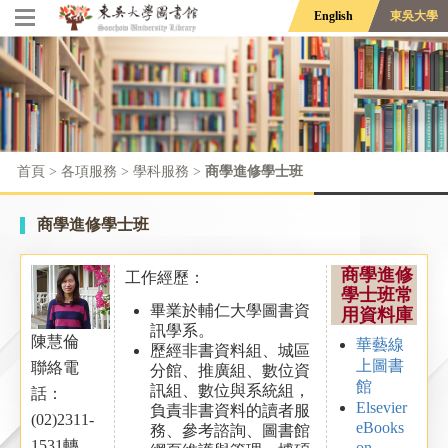
English
東吳大學
首頁
> 各項服務 >
學科服務
>
商學進修學士班
商學進修學士班
商學進修
工作經歷：
學士班常
畢業於輔仁大學圖書資
用資料庫
訊學系。
陳慧倫
華藝線
歷經非書資料組、城區
上圖書
聯絡電
分館、推廣組、數位資
館
訊組、數位與系統組，
話：
Elsevier
負責非書資料的讀者服
(02)2311-
eBooks
務、參考諮詢、圖書館
1531轉
on