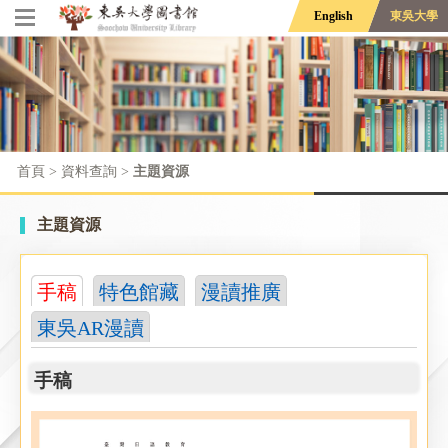
English
東吳大學
首頁
> 資料查詢 >
主題資源
主題資源
手稿
特色館藏
漫讀推廣
東吳AR漫讀
手稿