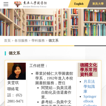
English
東吳大學
首頁
> 各項服務 >
學科服務
>
德文系
德文系
德國文化
工作經歷：
學系常用
畢業於輔仁大學圖書館
資料庫
學系，1992年進入本校
月旦法
黃雯琪
圖書館服務，歷任
學知識
閱覽組—負責流通
聯絡電
庫
自動化及借還書作
話： (02)
Springer
業。
eBook
2881-9471
參考組—負責中文
Collectio