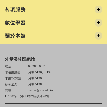
各項服務
數位學習
關於本館
外雙溪校區總館
電話
：02-28819471
借還書服務
：分機 5136、5137
非書/閱覽室
：分機 5139
參考諮詢
：分機 5138
信箱
： reader@scu.edu.tw
111002台北市士林區臨溪路70號