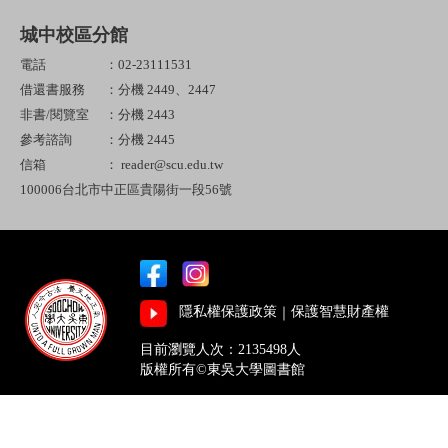
城中校區分館
電話
：02-23111531
借還書服務
：分機 2449、2447
非書/閱覽室
：分機 2443
參考諮詢
：分機 2445
信箱
： reader@scu.edu.tw
100006台北市中正區貴陽街一段56號
隱私權保護政策
｜
保護智慧財產權
目前瀏覽人次：2135498人
版權所有©東吳大學圖書館