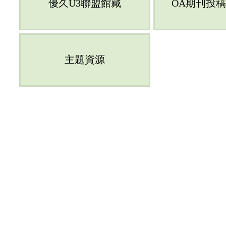
優久U3聯盟館藏
OA期刊投
主題資源